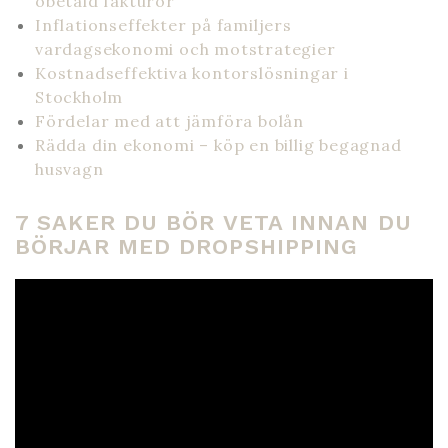
obetald fakturor
Inflationseffekter på familjers
vardagsekonomi och motstrategier
Kostnadseffektiva kontorslösningar i
Stockholm
Fördelar med att jämföra bolån
Rädda din ekonomi – köp en billig begagnad
husvagn
7 SAKER DU BÖR VETA INNAN DU
BÖRJAR MED DROPSHIPPING